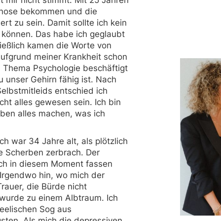
gnose bekommen und die
rt zu sein. Damit sollte ich kein
 können. Das habe ich geglaubt
eßlich kamen die Worte von
aufgrund meiner Krankheit schon
m Thema Psychologie beschäftigt
 unser Gehirn fähig ist. Nach
elbstmitleids entschied ich
cht alles gewesen sein. Ich bin
ben alles machen, was ich
ch war 34 Jahre alt, als plötzlich
e Scherben zerbrach. Der
ich in diesem Moment fassen
 Irgendwo hin, wo mich der
rauer, die Bürde nicht
 wurde zu einem Albtraum. Ich
eelischen Sog aus
sten. Als mich die depressiven