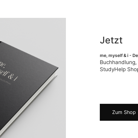
Jetzt
me, myself & i - D
Buchhandlung,
StudyHelp Sho
Zum Shop