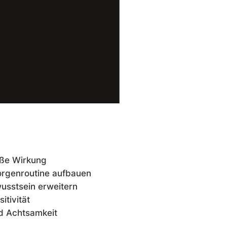
oße Wirkung
rgenroutine aufbauen
wusstsein erweitern
itivität
d Achtsamkeit