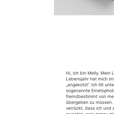
Hi, ich bin Melly. Mein
Lebensjahr hat mich i
„angekotzt“. Ich litt un
sogenannte Emetophob
fremdbestimmt von mei
übergeben zu müssen. K
verrückt, dass ich und 
wussten, was genau mit