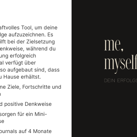
raftvolles Tool, um deine
olge aufzuzeichnen. Es
ilft bei der Zielsetzung
 Denkweise, während du
ung erfolgreich
al verfügt über
 so aufgebaut sind, dass
u Hause erhältst.
ne Ziele, Fortschritte und
n
nd positive Denkweise
sorgen für ein Mini-
se
ournals auf 4 Monate