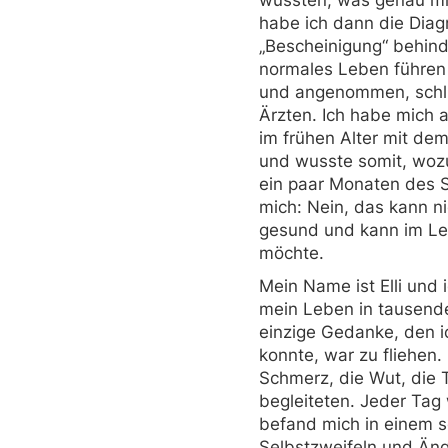
habe ich dann die Dia
„Bescheinigung“ behinde
normales Leben führen
und angenommen, schli
Ärzten. Ich habe mich 
im frühen Alter mit de
und wusste somit, wozu
ein paar Monaten des S
mich: Nein, das kann ni
gesund und kann im Le
möchte.
Mein Name ist Elli und i
mein Leben in tausend
einzige Gedanke, den 
konnte, war zu fliehen.
Schmerz, die Wut, die T
begleiteten. Jeder Tag
befand mich in einem s
Selbstzweifeln und Äng