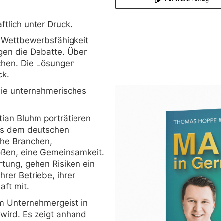
ftlich unter Druck.
 Wettbewerbsfähigkeit
gen die Debatte. Über
chen. Die Lösungen
ck.
wie unternehmerisches
an Bluhm porträtieren
aus dem deutschen
che Branchen,
ößen, eine Gemeinsamkeit.
tung, gehen Risiken ein
hrer Betriebe, ihrer
aft mit.
m Unternehmergeist in
wird. Es zeigt anhand