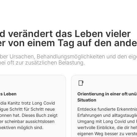
d verändert das Leben vieler
er von einem Tag auf den ande
über Ursachen, Behandlungsmöglichkeiten und den ei
ei oft zur zusätzlichen Belastung.
📑
ns Leben
Orientierung in einer oft un
Situation
udia Kanitz trotz Long Covid
gue Schritt für Schritt neue
Entdecke fundierte Erkenntnis
onnen hat. Dieses Buch zeigt
Erfahrungen und alltagstaugl
ner scheinbar aussichtslosen
Umgang mit Long Covid und Fa
pektiven möglich sind.
wertvolle Einblicke, die dir h
eigenen Weg besser zu verst