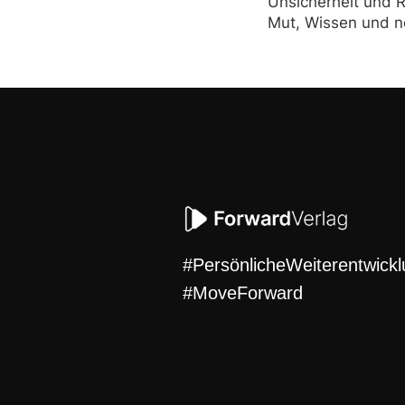
Unsicherheit und R
Mut, Wissen und n
#PersönlicheWeiterentwick
#MoveForward