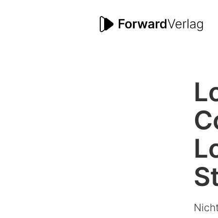
L
C
L
S
Nicht