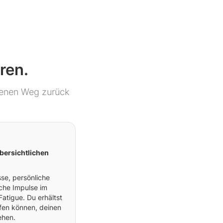
ren.
genen Weg zurück
übersichtlichen
se, persönliche
iche Impulse im
tigue. Du erhältst
elfen können, deinen
ehen.