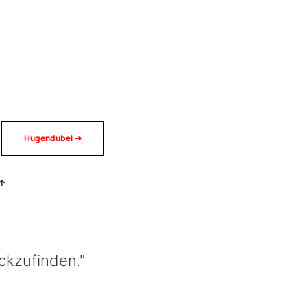
Hugendubel ➜
↑
ckzufinden."