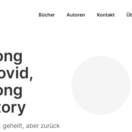
Bücher
Autoren
Kontakt
Üb
ong
ovid,
ong
tory
 geheilt, aber zurück