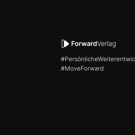
#PersönlicheWeiterentwi
#MoveForward