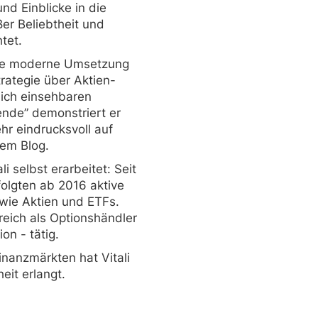
nd Einblicke in die
ßer Beliebtheit und
tet.
 die moderne Umsetzung
rategie über Aktien-
lich einsehbaren
ende” demonstriert er
hr eindrucksvoll auf
em Blog.
i selbst erarbeitet: Seit
folgten ab 2016 aktive
wie Aktien und ETFs.
reich als Optionshändler
ion - tätig.
inanzmärkten hat Vitali
heit erlangt.